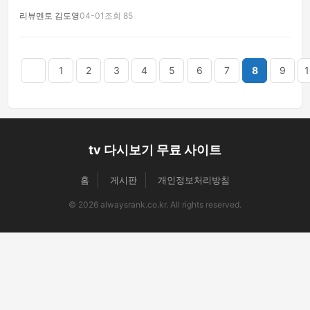
리뷰멘토 김도영
04-01
조회 85
음
맨끝
1
2
3
4
5
6
7
8
9
1
tv 다시보기 무료 사이트
홈
게시판
개인정보처리방침
© 2026 alwaysrank.co.kr. All rights reserved.