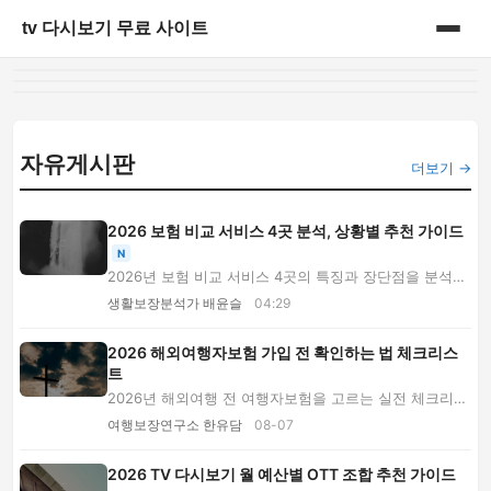
tv 다시보기 무료 사이트
홈
쇼핑
자유게시판
더보기 →
안구정화
2026 보험 비교 서비스 4곳 분석, 상황별 추천 가이드
일상
N
2026년 보험 비교 서비스 4곳의 특징과 장단점을 분석합
니다. 자동차·여행·건강보험별 추천부터 보험료,...
정보
생활보장분석가 배윤슬
04:29
2026 해외여행자보험 가입 전 확인하는 법 체크리스
트
2026년 해외여행 전 여행자보험을 고르는 실전 체크리스
트입니다. 해외 의료비, 휴대품 도난, 항공 지연...
여행보장연구소 한유담
08-07
2026 TV 다시보기 월 예산별 OTT 조합 추천 가이드