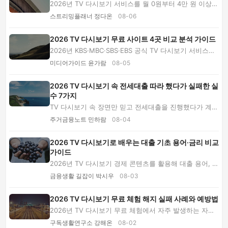
2026년 TV 다시보기 서비스를 월 0원부터 4만 원 이상까
지 예산별로 비교합니다. 공식 무료관, 1인·가족...
스트리밍플래너 정다온
08-06
2026 TV 다시보기 무료 사이트 4곳 비교 분석 가이드
2026년 KBS·MBC·SBS·EBS 공식 TV 다시보기 서비스를
무료 범위, 콘텐츠, 이용권, 주의사항별로 비교하고...
미디어가이드 윤가람
08-05
2026 TV 다시보기 속 전세대출 따라 했다가 실패한 실
수 7가지
TV 다시보기 속 장면만 믿고 전세대출을 진행했다가 계약
금, 금리, 보증보험에서 손해 본 사례를 분석합...
주거금융노트 민하람
08-04
2026 TV 다시보기로 배우는 대출 기초 용어·금리 비교
가이드
2026년 TV 다시보기 경제 콘텐츠를 활용해 대출 용어, 금
리, 상환 방식, LTV·DSR을 배우는 초보자 가이...
금융생활 길잡이 박시우
08-03
2026 TV 다시보기 무료 체험 해지 실패 사례와 예방법
2026년 TV 다시보기 무료 체험에서 자주 발생하는 자동
결제, 해지 착오, 계정 공유, 가짜 결제창 실패 ...
구독생활연구소 강해온
08-02