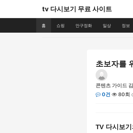
tv 다시보기 무료 사이트
홈
쇼핑
안구정화
일상
정보
초보자를 위
콘텐츠 가이드 
0건
80회
TV 다시보기